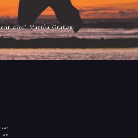
vent dire"
Martha Graham
sur
n en