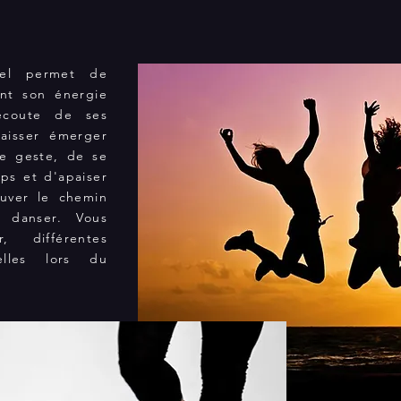
iel permet de
nt son énergie
'écoute de ses
laisser émerger
ue geste, de se
ps et d'apaiser
ouver le chemin
e danser. Vous
r, différentes
elles lors du