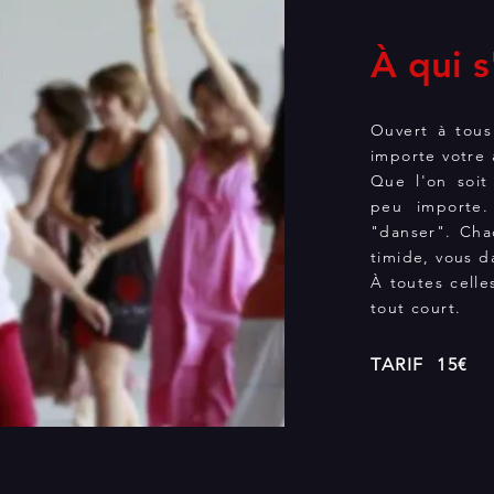
À qui s
Ouvert à tous
importe votre
Que l'on soit
peu importe.
"danser". Cha
timide, vous d
À toutes celle
tout court.
TARIF 15€