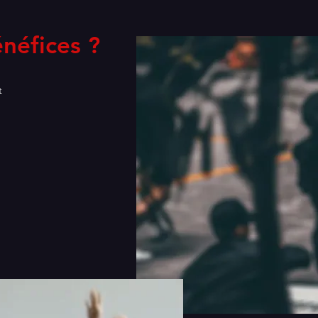
énéfices ?
t